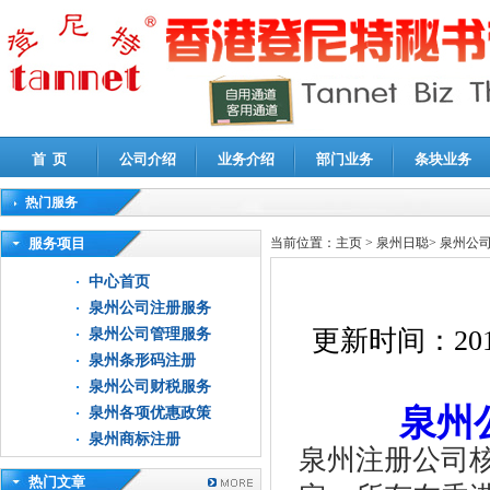
首 页
公司介绍
业务介绍
部门业务
条块业务
热门服务
高新技术企业认定审计
|
企业所得税汇算清缴申报鉴证
|
代理记账
|
深圳公司注销
|
财
服务项目
当前位置：
主页
>
泉州日聪
>
泉州公
中心首页
泉州公司注册服务
更新时间：
201
泉州公司管理服务
泉州条形码注册
泉州公司财税服务
泉州
泉州各项优惠政策
泉州商标注册
泉州注册公司核
热门文章