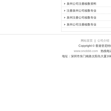
泉州公司注册核数资料
注册泉州公司核数专业
泉州注册公司核数专业
泉州公司注册核数专业
网站首页
|
公司介绍
Copyright © 香港登
www.onobbb.com
热线电话：
地址：深圳市东门南路太阳岛大厦16