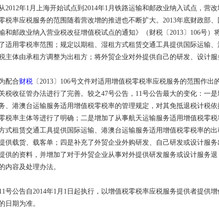
从2012年1月上海开始试点到2014年1月铁路运输和邮政业纳入试点，营
零税率应税服务的范围随着营改增的推进也不断扩大。2013年底财政部
输和邮政业纳入营业税改征增值税试点的通知》（财税〔2013〕106号
了适用零税率范围；规定以期租、湿租方式租赁交通工具提供国际运输、
税主体由承租方调整为出租方；将外贸企业对外提供自己的研发、设计服
为配合
财税
〔2013〕106号文件对适用增值税零税率应税服务的范围作出
关税收征管办法进行了完善。较之47号公告，11号公告最大的变化：一
务、港澳台运输服务适用增值税零税率的管理规定，对其免抵退税计税依
零税率主体等进行了明确；二是增加了从事航天运输服务适用增值税零税
方式租赁交通工具提供国际运输、港澳台运输服务适用增值税零税率的出
提供载货、载客单；四是补充了外贸企业外购研发、自己研发或设计服务
提供的资料，并增加了对于外贸企业从事对外提供研发服务或设计服务退
的内容及处理办法。
11号公告自2014年1月1日起执行，以增值税零税率应税服务提供者提
的日期为准。