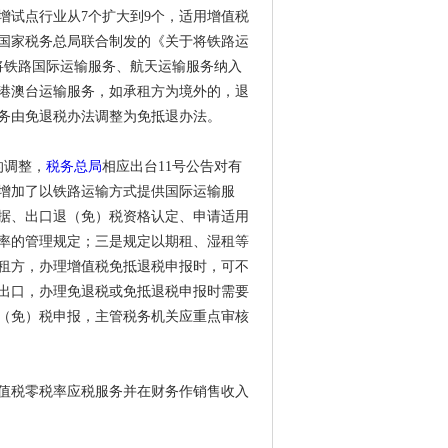
改增试点行业从7个扩大到9个，适用增值税
、国家税务总局联合制发的《关于将铁路运
）将铁路国际运输服务、航天运输服务纳入
港澳台运输服务，如承租方为境外的，退
务由免退税办法调整为免抵退办法。
的调整，
税务总局
相应出台11号公告对有
是增加了以铁路运输方式提供国际运输服
据、出口退（免）税资格认定、申请适用
率的管理规定；三是规定以期租、湿租等
租方，办理增值税免抵退税申报时，可不
出口，办理免退税或免抵退税申报时需要
（免）税申报，主管税务机关应重点审核
供增值税零税率应税服务并在财务作销售收入