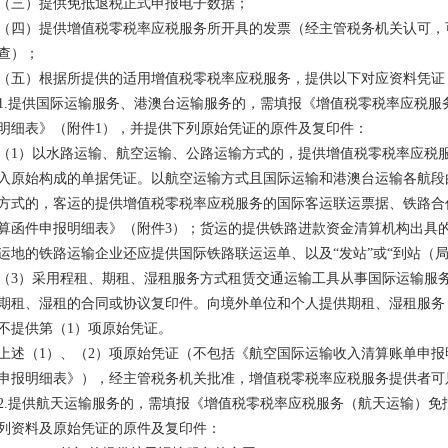
（三）提供免抵退税正式申报电子数据；
（四）提供增值税零税率应税服务所开具的发票（经主管税务机关认可，
查）；
（五）根据所提供的适用增值税零税率应税服务，提供以下对应资料凭证
1.提供国际运输服务、港澳台运输服务的，需填报《增值税零税率应税服
明细表》（附件1），并提供下列原始凭证的原件及复印件：
（1）以水路运输、航空运输、公路运输方式的，提供增值税零税率应税
入原始构成的单据凭证。以航空运输方式且国际运输和港澳台运输各航段
方式的，客运的提供增值税零税率应税服务的国际客运联运票据、铁路合
算函件申报明细表》（附件3）；货运的提供铁路进款资金清算机构出具
运地的铁路运输企业还应提供国际铁路联运运单、以及“发站”或“到站（局
（3）采用程租、期租、湿租服务方式租赁交通运输工具从事国际运输服
期租、湿租的合同或协议复印件。向境外单位和个人提供期租、湿租服务
不提供第（1）项原始凭证。
上述（1）、（2）项原始凭证（不包括《航空国际运输收入清算账单申
申报明细表》），经主管税务机关批准，增值税零税率应税服务提供者可
2.提供航天运输服务的，需填报《增值税零税率应税服务（航天运输）免
列资料及原始凭证的原件及复印件：