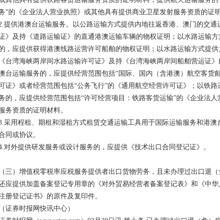
务”的《企业法人营业执照》或其他具有提供商业卫星发射服务资质的证
2.提供港澳台运输服务。以公路运输方式提供内地往返香港、澳门的交通
证》及持《道路运输证》的直通港澳运输车辆的物权证明；以水路运输方
的，应提供获得港澳线路运营许可船舶的物权证明；以水路运输方式提供
《台湾海峡两岸间水路运输许可证》及持《台湾海峡两岸间船舶营运证》
澳台运输服务的，应提供经营范围包括“国际、国内（含港澳）航空客货
可证》或者经营范围包括“公务飞行”的《通用航空经营许可证》；以铁
务的，应提供经营范围包括“许可经营项目：铁路客货运输”的《企业法
服务资质的证明材料。
3.采用程租、期租和湿租方式租赁交通运输工具用于国际运输服务和港澳
合同或协议。
4.对外提供研发服务或设计服务的，应提供《技术出口合同登记证》。
（三）增值税零税率应税服务提供者出口货物劳务，且未办理过出口退（
还应提供加盖备案登记专用章的《对外贸易经营者备案登记表》和《中华
注册登记证书》的原件及复印件。
（证券时报网快讯中心）