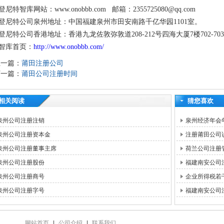
登尼特智库网站：www.onobbb.com 邮箱：2355725080@qq.com
登尼特公司泉州地址：中国福建泉州市田安南路千亿华园1101室。
登尼特公司香港地址：香港九龙佐敦弥敦道208-212号四海大厦7楼702-70
智库首页：
http://www.onobbb.com/
上一篇：
莆田注册公司
下一篇：
莆田公司注册时间
相关阅读
猜您喜欢
泉州公司注册注销
泉州经济年会
泉州公司注册资本金
注册莆田公司
泉州公司注册董事主席
荷兰公司注册
泉州公司注册股份
福建南安公司
泉州公司注册商号
企业所得税若
泉州公司注册字号
福建南安公司
网站首页
|
公司介绍
|
联系我们