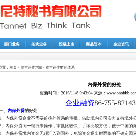
部门业务
条块业务
投融上市
商品资本
企业资讯
报鉴证
|
代理记账
|
深圳公司注销
|
财务顾问
|
税务咨询
位置：
主页
>
资本运作增值
>
资本运作孵化体系
内保外贷的好处
更新时间：
2016/11/8 9:43:04
来源：
www.onobbb.co
企业融资
86-755-8214
一、
内保外贷
的好处
1、内保外贷企业不需要前往外管局的审批，借助境内公司实力支持境外
2、内保外贷同一银行来操作，审批比较快，手续比较方便，便于中国的
3、内保外贷境内资金无须汇入到国外，免除资金退出时面临的不确定因