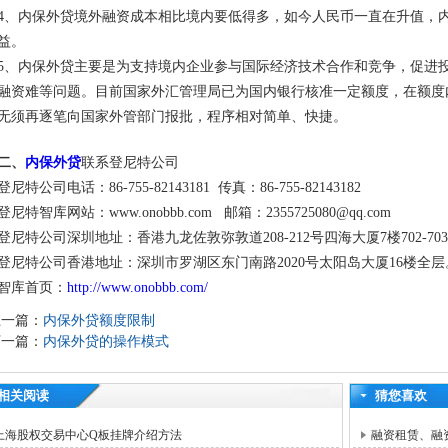
4、内保外贷境外融资成本相比境内要低得多，如今人民币一直在升值，
益。
5、内保外贷主要是为支持境内企业参与国际经济技术合作和竞争，促进
融资难等问题。目前国家外汇管理局已为国内银行核准一定额度，在额度
无须再逐笔向国家外管部门报批，程序相对简单、快捷。
二、
内保外贷
联系登尼特公司
登尼特公司电话：86-755-82143181 传真：86-755-82143182
登尼特智库网站：www.onobbb.com 邮箱：2355725080@qq.com
登尼特公司深圳地址：香港九龙佐敦弥敦道208-212号四海大厦7楼702-70
登尼特公司香港地址：深圳市罗湖区东门南路2020号太阳岛大厦16楼全层
智库首页：
http://www.onobbb.com/
上一篇：
内保外贷额度限制
下一篇：
内保外贷的操作模式
相关阅读
猜您喜欢
上海股权交易中心Q板挂牌介绍方法
融资租赁、融