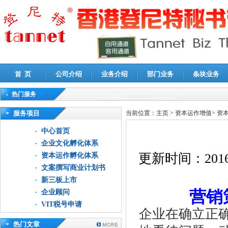
首 页
公司介绍
业务介绍
部门业务
条块业务
热门服务
高新技术企业认定审计
|
企业所得税汇算清缴申报鉴证
|
代理记账
|
深圳公司注销
|
财
服务项目
当前位置：
主页
>
资本运作增值
>
资
中心首页
企业文化孵化体系
更新时间：
2016
资本运作孵化体系
文案撰写商业计划书
新三板上市
营销
企业顾问
VIT税号申请
企业在确立正
热门文章