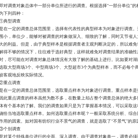
即对调查对象总体中一部分单位所进行的调查。根据选择“一部分单位”
为下列四种：
①典型调查
是在一定的调查总体范围里，选择有代表性的典型样本为对象进行调查。
围小，单位少，能够对被调查的对象做深入、细致的了解，同时又节省人
大的利益。但是，由于典型样本是根据调查者主观判断决定的，所以难免
解得不够的情况下，往往难于选好典型，这样就难免对调查结果的准确性
时，尽可能在对调查对象总体情况有大致了解的基础上进行。比如要对湖
选取大型商场3个、中型商场3个、大型超市3个为典型样本，而不必每个
较客观地反映实际情况。
②重点调查
是在一定的调查总体范围里，选取重点样本为对象进行调查。重点样本是
因此重点调查的样本虽然为数不多，在数量上却占整个调查总体的绝大多
体有个基本的了解。我们的调查如果只是为了掌握基本情况，可以采取这
确恰当地选取重点样本。如何选取重点样本呢？一般采取系统分析、综合
作用的因素。如对国有纺织行业不景气的调查，就是选取了“不景气”的原
③个别调查
是对某个特殊单位进行的全面、深入调查。由于调查对象单一，调查必须