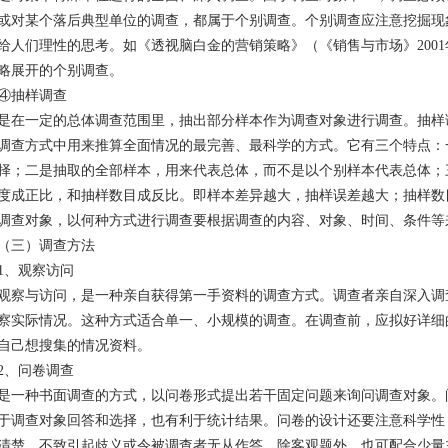
或对某个落后典型单位的调查，都属于个别调查。个别调查应注意挖掘现
给人们理性的思考。如《透视脑白金的营销策略》（《销售与市场》2001
略展开的个别调查。
④抽样调查
是在一定的总体调查范围里，抽出部分样本作为调查对象进行调查。抽样
调查方式中用来推算全面情况的最完善、最科学的方式。它有三个特点：
择；二是抽取的全部样本，用来代表总体，而不是以个别样本代表总体；
度成正比，和抽样数目成反比。即样本差异越大，抽样误差越大；抽样数
调查对象，以何种方式进行调查要根据调查的内容、对象、时间、条件等
（三）调查方法
1、观察访问
观察与访问，是一种亲自获得第一手资料的调查方式。调查者亲自深入调
察实际情况。这种方式适合单一、小规模的调查。在调查前，应拟好详细
自己想搜集的情况资料。
2、问卷调查
是一种书面调查的方式，以问卷形式提出若干固定问题来询问调查对象。
于调查对象回答和选择，也有利于统计结果。问卷的设计还要注意科学性
清楚，不致引起歧义或令被调查者无从作答。除客观题外，也可配合少量