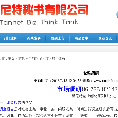
部门业务
条块业务
投融上市
商品资本
企业资讯
报鉴证
|
代理记账
|
深圳公司注销
|
财务顾问
|
税务咨询
位置：
主页
>
资本运作增值
>
企业文化孵化体系
市场调研
更新时间：
2018/9/13 12:04:53
来源：
www.onobbb.c
市场调研
86-755-8214
——登尼特创业孵化系列服务之
一、
调查报告
的含义
调查报告
是对社会上某一事物、某一问题或某一时间进行调查研究后写出
称。因此，它的写作过程包含三个环节：调查——研究——报告写作。它