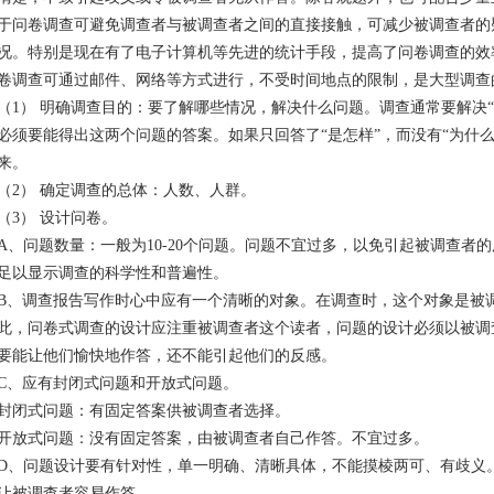
于问卷调查可避免调查者与被调查者之间的直接接触，可减少被调查者的
况。特别是现在有了电子计算机等先进的统计手段，提高了问卷调查的效
卷调查可通过邮件、网络等方式进行，不受时间地点的限制，是大型调查
（1） 明确调查目的：要了解哪些情况，解决什么问题。调查通常要解决“
必须要能得出这两个问题的答案。如果只回答了“是怎样”，而没有“为什
来。
（2） 确定调查的总体：人数、人群。
（3） 设计问卷。
A、问题数量：一般为10-20个问题。问题不宜过多，以免引起被调查者的
足以显示调查的科学性和普遍性。
B、调查报告写作时心中应有一个清晰的对象。在调查时，这个对象是被
此，问卷式调查的设计应注重被调查者这个读者，问题的设计必须以被调
要能让他们愉快地作答，还不能引起他们的反感。
C、应有封闭式问题和开放式问题。
封闭式问题：有固定答案供被调查者选择。
开放式问题：没有固定答案，由被调查者自己作答。不宜过多。
D、问题设计要有针对性，单一明确、清晰具体，不能摸棱两可、有歧义
让被调查者容易作答。