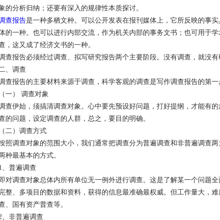
象的分析归纳；还要有深入的规律性本质探讨。
调查报告
是一种多栖文种。可以公开发表在报刊媒体上，它所反映的事实
体的一种。也可以进行内部交流，作为机关内部的事务文书；也可用于学
查，这又成了经济文书的一种。
调查报告必须经过调查、拟写研究报告两个主要阶段。没有调查，就没有
二、调查
调查报告的主要材料来源于调查，科学客观的调查是写作调查报告的第一
（一） 调查对象
调查伊始，须搞清调查对象。心中要先预设好问题，打好提纲，才能有的
查的问题，设定调查的人群，总之，要目的明确。
（二）调查方式
按照调查对象的范围大小，我们通常把调查分为普遍调查和非普遍调查两
两种最基本的方式。
1、普遍调查
即对调查对象总体内所有单位无一例外进行调查。这是了解某一个问题全
完整、多项目的数据和资料，获得的信息最准确最权威。但工作量大，难
查、国有资产普查等。
2、非普遍调查