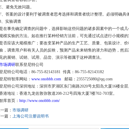
E、避免无效问题。
F、答案的设计要利于被调查者思考选择和调查者统计整理。必须明确具
3、实验调查
是在事先确定调查的问题中，选择影响这些问题的诸多因素中的一个或几
规模实验的方法。如在推行某种经销方法前，可先通过试点进行小规模的
是否应该大规模推广；要改变某种产品的生产工艺、质量、包装设计、价
验，调查用户和有关人员的反映，预测产品未来销售的潜力和趋势，然后
见的展销、试销、试用、品尝、演示等都属于这种调查法。
市场调研
联系登尼特公司
登尼特公司电话：86-755-82143181 传真：86-755-82143182
登尼特智库网站：
www.onobbb.com
邮箱：2355725080@qq.com
登尼特公司深圳地址：深圳市罗湖区东门南路2020号太
香港地址：香港九龙佐敦弥敦道208-212号四海大厦7楼702-703室。
智库首页：
http://www.onobbb.com/
上一篇：
市场调研
下一篇：
上海公司注册说明书