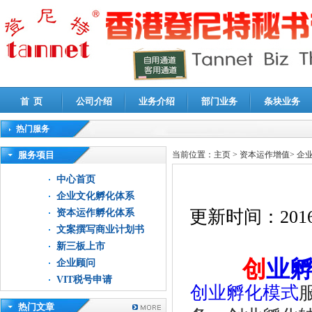
首 页
公司介绍
业务介绍
部门业务
条块业务
热门服务
高新技术企业认定审计
|
企业所得税汇算清缴申报鉴证
|
代理记账
|
深圳公司注销
|
财
服务项目
当前位置：
主页
>
资本运作增值
>
企
中心首页
企业文化孵化体系
更新时间：
2016
资本运作孵化体系
文案撰写商业计划书
新三板上市
创
业
企业顾问
VIT税号申请
创业孵化模式
热门文章