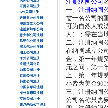
注册纳闽公司
澳洲公司注册
开曼公司注册
一、
注册纳闽
BVI公司注册
需一名公司的董
萨摩亚公司注册
注册加拿大公司
可为自然人或
注册新加坡公司
人）；需在当地
意大利公司注册
马绍尔公司注册
二、注册纳闽
塞舌尔公司注册
在纳闽成立公司
瑞士公司注册
金，第一年规费为
海外公司注册
注册法国公司
元之间，第一年
纳闽公司注册
上，第一年规费
泰国公司注册
韩国公司注册
小皆为美金90
中国条形码注册
三、注册纳闽
海外条形码注册
公司名称只需
英国公司注册
霍尔果斯公司注册