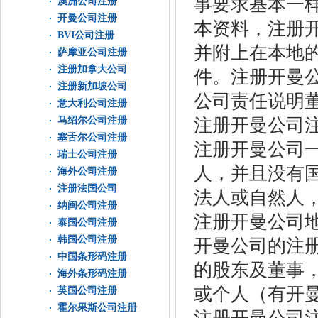
事要求基本一
澳洲公司注册
开曼公司注册
本资料，注册
BVI公司注册
并附上在本地
萨摩亚公司注册
注册加拿大公司
件。注册开曼
注册新加坡公司
公司责任说明
意大利公司注册
马绍尔公司注册
注册开曼公司
塞舌尔公司注册
注册开曼公司
瑞士公司注册
人，并且没有
海外公司注册
注册法国公司
法人或自然人
纳闽公司注册
注册开曼公司
泰国公司注册
韩国公司注册
开曼公司的注
中国条形码注册
的股东及董事
海外条形码注册
或个人（有开
英国公司注册
霍尔果斯公司注册