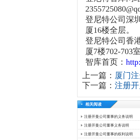
2355725080@q
登尼特公司深圳
厦16楼全层。
登尼特公司香港
厦7楼702-703
智库首页：
htt
上一篇：
厦门注
下一篇：
注册开
相关阅读
注册开曼公司董事的义务说明
注册开曼公司董事义务说明
注册开曼公司董事的权利说明