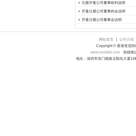
注册开曼公司董事权利说明
开曼注册公司董事的会说明
开曼注册公司董事会说明
网站首页
|
公司介绍
Copyright © 香港登
www.onobbb.com
热线电话：
地址：深圳市东门南路太阳岛大厦16