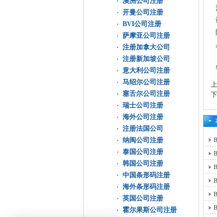
澳洲公司注册
开曼公司注册
BVI公司注册
萨摩亚公司注册
注册加拿大公司
注册新加坡公司
意大利公司注册
马绍尔公司注册
塞舌尔公司注册
瑞士公司注册
海外公司注册
注册法国公司
纳闽公司注册
泰国公司注册
韩国公司注册
中国条形码注册
海外条形码注册
英国公司注册
霍尔果斯公司注册