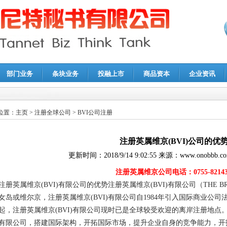
部门业务
条块业务
投融上市
商品资本
企业资讯
报鉴证
|
代理记账
|
深圳公司注销
|
财务顾问
|
税务咨询
位置：
主页
>
注册全球公司
>
BVI公司注册
注册英属维京(BVI)公司的优
更新时间：
2018/9/14 9:02:55
来源：
www.onobbb.c
注册英属维京公司电话：0755-82143
注册英属维京(BVI)有限公司的优势
注册英属维京(BVI)有限公司（THE BRI
女岛或维尔京，注册英属维京(BVI)有限公司自1984年引入国际商业公
起，注册英属维京(BVI)有限公司现时已是全球较受欢迎的离岸注册地点。
有限公司，搭建国际架构，开拓国际市场，提升企业自身的竞争能力，开