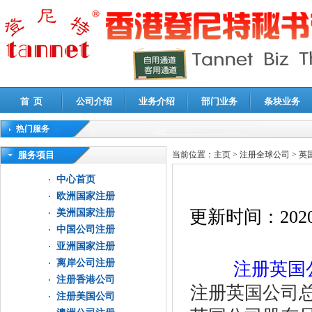
首 页
公司介绍
业务介绍
部门业务
条块业务
热门服务
高新技术企业认定审计
|
企业所得税汇算清缴申报鉴证
|
代理记账
|
深圳公司注销
|
财
服务项目
当前位置：
主页
>
注册全球公司
>
英
中心首页
欧洲国家注册
更新时间：
2020
美洲国家注册
中国公司注册
亚洲国家注册
离岸公司注册
注册英国
注册香港公司
注册英国公司
注册美国公司