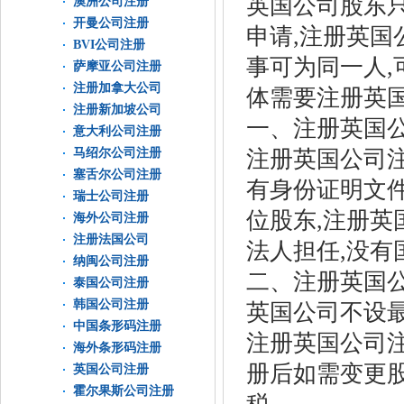
英国公司股东
澳洲公司注册
开曼公司注册
申请,注册英国
BVI公司注册
事可为同一人,
萨摩亚公司注册
注册加拿大公司
体需要注册英
注册新加坡公司
一、注册英国
意大利公司注册
马绍尔公司注册
注册英国公司
塞舌尔公司注册
有身份证明文
瑞士公司注册
位股东,注册英
海外公司注册
注册法国公司
法人担任,没有
纳闽公司注册
二、注册英国公
泰国公司注册
韩国公司注册
英国公司不设最
中国条形码注册
注册英国公司注
海外条形码注册
册后如需变更股
英国公司注册
霍尔果斯公司注册