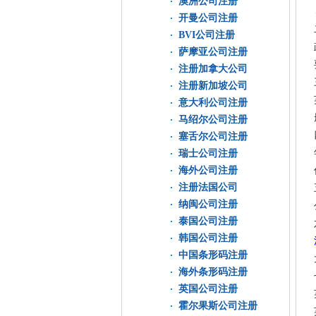
澳洲公司注册
开曼公司注册
BVI公司注册
萨摩亚公司注册
注册加拿大公司
注册新加坡公司
意大利公司注册
马绍尔公司注册
塞舌尔公司注册
瑞士公司注册
海外公司注册
注册法国公司
纳闽公司注册
泰国公司注册
韩国公司注册
中国条形码注册
海外条形码注册
英国公司注册
霍尔果斯公司注册