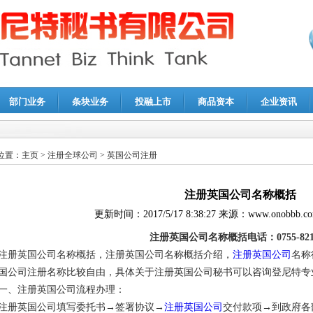
部门业务
条块业务
投融上市
商品资本
企业资讯
报鉴证
|
代理记账
|
深圳公司注销
|
财务顾问
|
税务咨询
位置：
主页
>
注册全球公司
>
英国公司注册
注册英国公司名称概括
更新时间：
2017/5/17 8:38:27
来源：
www.onobbb.c
注册英国公司名称概括电话：0755-8214
注册英国公司名称概括，注册英国公司名称概括介绍，
注册英国公司
名称
国公司注册名称比较自由，具体关于注册英国公司秘书可以咨询登尼特专
一、注册英国公司流程办理：
注册英国公司填写委托书→签署协议→
注册英国公司
交付款项→到政府各部