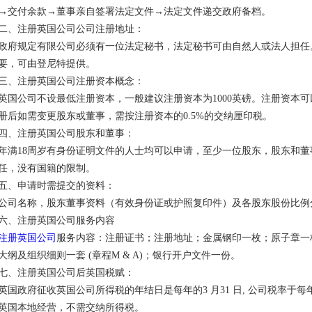
→交付余款→董事亲自签署法定文件→法定文件递交政府备档。
二、注册英国公司公司注册地址：
政府规定有限公司必须有一位法定秘书，法定秘书可由自然人或法人担任
要，可由登尼特提供。
三、注册英国公司注册资本概念：
英国公司不设最低注册资本，一般建议注册资本为1000英磅。注册资本
册后如需变更股东或董事，需按注册资本的0.5%的交纳厘印税。
四、注册英国公司股东和董事：
年满18周岁有身份证明文件的人士均可以申请，至少一位股东，股东和
任，没有国籍的限制。
五、申请时需提交的资料：
公司名称，股东董事资料（有效身份证或护照复印件）及各股东股份比例
六、注册英国公司服务内容
注册英国公司
服务内容：注册证书；注册地址；金属钢印一枚；原子章一
大纲及组织细则一套 (章程M & A)；银行开户文件一份。
七、注册英国公司后英国税赋：
英国政府征收英国公司所得税的年结日是每年的3 月31 日, 公司税率于
英国本地经营，不需交纳所得税。