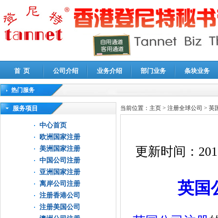
首 页
公司介绍
业务介绍
部门业务
条块业务
热门服务
高新技术企业认定审计
|
企业所得税汇算清缴申报鉴证
|
代理记账
|
深圳公司注销
|
财
服务项目
当前位置：
主页
>
注册全球公司
>
英
中心首页
欧洲国家注册
更新时间：
201
美洲国家注册
中国公司注册
亚洲国家注册
英国
离岸公司注册
注册香港公司
注册美国公司