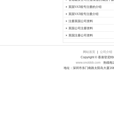
英国VAT税号注册的介绍
英国VAT税号注册介绍
注册英国公司资料
英国公司注册资料
英国注册公司资料
网站首页
|
公司介绍
Copyright © 香港登
www.onobbb.com
热线电话：
地址：深圳市东门南路太阳岛大厦16