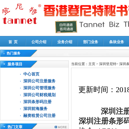
首 页
公司介绍
业务介绍
部门业务
条块业务
热门服务
高新技术企业认定审计
|
企业所得税汇算清缴申报鉴证
|
代理记账
|
深圳公司注销
|
财
服务项目
当前位置：
主页
>
深圳登尼特
>
深圳
中心首页
深圳公司注册服务
更新时间：
2018
深圳公司管理服务
深圳公司财税规划
深圳条形码注册
深圳前海服务
深圳注
融资租赁公司注册
深圳注册条形
热门文章