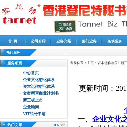
首 页
公司介绍
业务介绍
部门业务
条块业务
热门服务
高新技术企业认定审计
|
企业所得税汇算清缴申报鉴证
|
代理记账
|
深圳公司注销
|
财
服务项目
当前位置：
主页
>
资本运作增值
>
新
中心首页
企业文化孵化体系
更新时间：
201
资本运作孵化体系
文案撰写商业计划书
新三板上市
企业顾问
VIT税号申请
一、
企业文化
热门文章