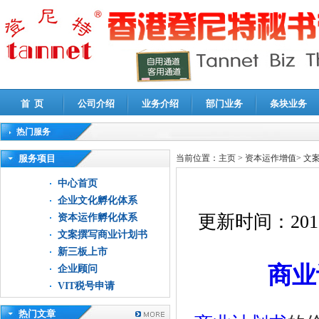
首 页
公司介绍
业务介绍
部门业务
条块业务
热门服务
高新技术企业认定审计
|
企业所得税汇算清缴申报鉴证
|
代理记账
|
深圳公司注销
|
财
服务项目
当前位置：
主页
>
资本运作增值
>
文
中心首页
企业文化孵化体系
更新时间：
201
资本运作孵化体系
文案撰写商业计划书
新三板上市
商业
企业顾问
VIT税号申请
热门文章