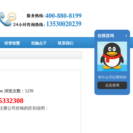
在线咨询
x
经管智慧
投融点子
联系我们
有什么可以帮到你
点击咨询
om
浏览次数：1239
332308
注册公司价格的区别说明：