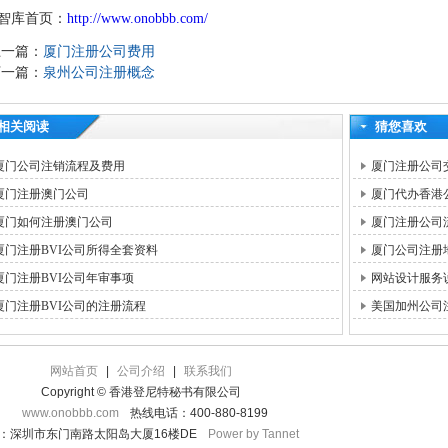
智库首页：
http://www.onobbb.com/
上一篇：
厦门注册公司费用
下一篇：
泉州公司注册概念
相关阅读
猜您喜欢
厦门公司注销流程及费用
厦门注册公司
厦门注册澳门公司
厦门代办香港
厦门如何注册澳门公司
厦门注册公司
厦门注册BVI公司所得全套资料
厦门公司注册
厦门注册BVI公司年审事项
网站设计服务
厦门注册BVI公司的注册流程
美国加州公司
网站首页
|
公司介绍
|
联系我们
Copyright © 香港登尼特秘书有限公司
www.onobbb.com
热线电话：400-880-8199
：深圳市东门南路太阳岛大厦16楼DE
Power by Tannet