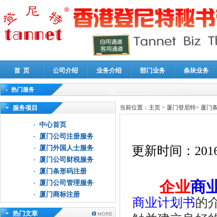
首 页
公司介绍
业务介绍
部门业务
条块业务
热门服务
高新技术企业认定审计
|
企业所得税汇算清缴申报鉴证
|
代理记账
|
深圳公司注销
|
财
服务项目
当前位置：
主页
>
厦门登尼特
>
厦门
中心首页
厦门公司注册服务
更新时间：
2016
厦门外国人士服务
厦门公司财税服务
厦门条形码注册
企业
商
厦门公司管理服务
厦门商标注册
商业计划书
的
热门文章