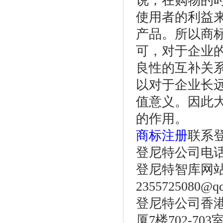
说，在购物的
使用者的利益
产品。所以商
可，对于企业
良性的互补关
以对于企业长
值意义。因此
的作用。
商标注册
联系
登尼特公司电话：86
登尼特智库网
2355725080@q
登尼特公司香港
厦7楼702-703