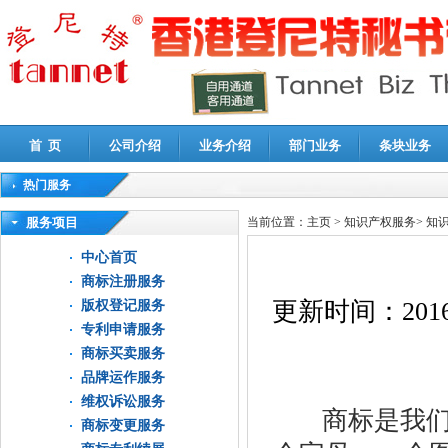
首 页
公司介绍
业务介绍
部门业务
条块业务
热门服务
高新技术企业认定审计
|
企业所得税汇算清缴申报鉴证
|
代理记账
|
深圳公司注销
|
财
服务项目
当前位置：
主页
>
知识产权服务
>
知
中心首页
商标注册服务
更新时间：
2016
版权登记服务
专利申请服务
商标买卖服务
商标无
品牌运作服务
维权诉讼服务
商标是我们平
商标变更服务