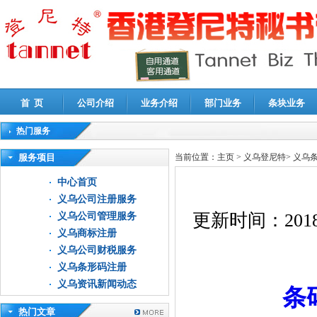
首 页
公司介绍
业务介绍
部门业务
条块业务
热门服务
高新技术企业认定审计
|
企业所得税汇算清缴申报鉴证
|
代理记账
|
深圳公司注销
|
财
服务项目
当前位置：
主页
>
义乌登尼特
>
义乌
中心首页
义乌公司注册服务
更新时间：
2018
义乌公司管理服务
义乌商标注册
义乌公司财税服务
义乌条形码注册
义乌资讯新闻动态
条
热门文章