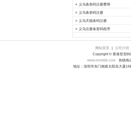
义乌条形码注册费用
义乌条形码注册
义乌天猫条码注册
义乌注册条形码程序
网站首页
|
公司介绍
Copyright © 香港登
www.onobbb.com
热线电话：
地址：深圳市东门南路太阳岛大厦16