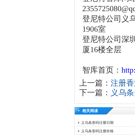
2355725080@q
登尼特公司义乌
1906室
登尼特公司深圳
厦16楼全层
智库首页：
htt
上一篇：
注册香
下一篇：
义乌条
相关阅读
义乌条形码注册日期
义乌条形码注册价格