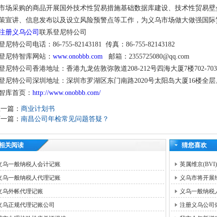
市场采购的商品开展国外技术性贸易措施基础数据库建设、技术性贸易壁
策宣讲、信息发布以及设立风险预警点等工作，为义乌市场做大做强国际
注册义乌公司
联系登尼特公司
登尼特公司电话：86-755-82143181 传真：86-755-82143182
登尼特智库网站：
www.onobbb.com
邮箱：2355725080@qq.com
登尼特公司香港地址：香港九龙佐敦弥敦道208-212号四海大厦7楼702-70
登尼特公司深圳地址：深圳市罗湖区东门南路2020号太阳岛大厦16楼全层
智库首页：
http://www.onobbb.com/
上一篇：
商业计划书
下一篇：
南昌公司年检常见问题答疑？
相关阅读
猜您喜欢
义乌一般纳税人会计记账
英属维京(BV
义乌一般纳税人代理记账
义乌市将开展
义乌外帐代理记账
义乌一般纳税
义乌正规代理记账公司
注册义乌公司