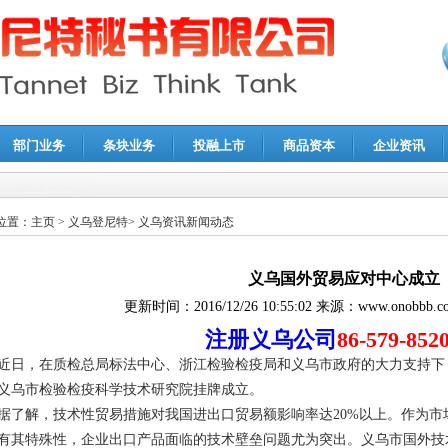
部门业务
条块业务
投融上市
商品资本
企业资讯
报鉴证
|
代理记账
|
深圳公司注销
|
财务顾问
|
税务咨询
位置：
主页
>
义乌登尼特
>
义乌资讯新闻动态
义乌国外贸易应对中心成立
更新时间：
2016/12/26 10:55:02
来源：
www.onobbb.c
注册义乌公司
86-579-852
近日，在质检总局标法中心、浙江检验检疫局和义乌市政府的大力支持下
义乌市检验检疫科学技术研究院挂牌成立。
据了解，技术性贸易措施对我国进出口贸易额影响率达20%以上。作为
有其特殊性，企业出口产品面临的技术壁垒问题尤为突出。义乌市国外技