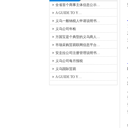
全省首个商事主体信息公示…
A GUIDE TO Y…
义乌一般纳税人申请说明书…
义乌公司年检
方国宝是个典型的义乌商人…
市场采购贸易联网信息平台…
安圭拉公司注册管理说明书…
义乌公司每月报税
义乌国际贸易
A GUIDE TO Y…