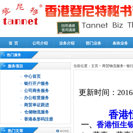
首 页
公司介绍
业务介绍
部门业务
条块业务
热门服务
高新技术企业认定审计
|
企业所得税汇算清缴申报鉴证
|
代理记账
|
深圳公司注销
|
财
服务项目
当前位置：
主页
>
商贸物流服务
>
银
中心首页
银行开户服务
更新时间：
2016
公司商务服务
办公租赁服务
商贸单证跟进
香港
仓储物流服务
香港条形码注册
一、
香港恒生
热门文章