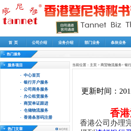
首 页
公司介绍
业务介绍
部门业务
条块业务
热门服务
高新技术企业认定审计
|
企业所得税汇算清缴申报鉴证
|
代理记账
|
深圳公司注销
|
财
服务项目
当前位置：
主页
>
商贸物流服务
>
银
中心首页
银行开户服务
更新时间：
201
公司商务服务
办公租赁服务
商贸单证跟进
香港
仓储物流服务
香港条形码注册
香港公司办理
热门文章