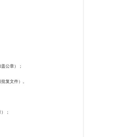
加盖公章）；
请批复文件）。
章）；