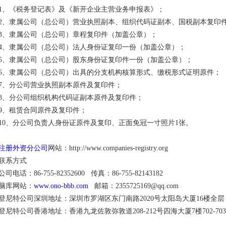
1、《税务登记表》及《新开企业主营业务申报表》；
2、隶属公司（总公司）营业执照副本、组织代码证副本、国税副本复印
3、隶属公司（总公司）章程复印件（加盖公章）；
4、隶属公司（总公司）法人身份证复印一份（加盖公章）；
5、隶属公司（总公司）股东身份证复印件一份（加盖公章）；
6、隶属公司（总公司）出具的分支机构核算形式、缴税形式证明原件；
7、分公司营业执照副本原件及复印件；
8、分公司组织机构代码证副本原件及复印件；
9、租赁合同原件及复印件；
10、分公司负责人身份证原件及复印、正面免冠一寸照片1张。
注册外资分公司
网站：http://www.companies-registry.org
联系方式
公司电话：86-755-82352600 传真：86-755-82143182
脑库网站：
www.ono-bbb.com
邮箱：2355725169@qq.com
登尼特公司深圳地址：深圳市罗湖区东门南路2020号太阳岛大厦16楼全层
登尼特公司香港地址：香港九龙佐敦弥敦道208-212号四海大厦7楼702-70