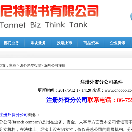
部门业务
条块业务
投融上市
商品资本
企业资讯
报鉴证
|
代理记账
|
深圳公司注销
|
财务顾问
|
税务咨询
位置：
主页
>
海外来华投资
>
深圳公司注册
注册外资分公司条件
更新时间：
2017/6/12 17:14:20
来源：
www.onobbb.c
注册外资分公司
联系电话：86-755-
注册外资分公司
概念：
分公司(branch company)是指在业务、资金、人事等方面受本公司
分支机构，在法律上、经济上没有独立性，仅仅是总公司的附属机构。分