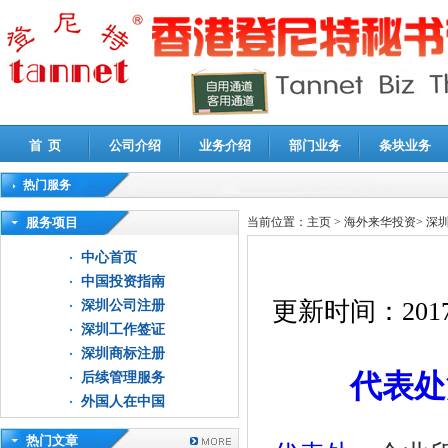
首 页
公司介绍
业务介绍
部门业务
条块业务
热门服务
高新技术企业认定审计
|
企业所得税汇算清缴申报鉴证
|
代理记账
|
深圳公司注销
|
财
服务项目
当前位置：
主页
>
海外来华投资
>
深
中心首页
中国投资指南
更新时间：
2017
深圳公司注册
深圳工作签证
深圳商标注册
代表处
后续管理服务
外国人在中国
热门文章