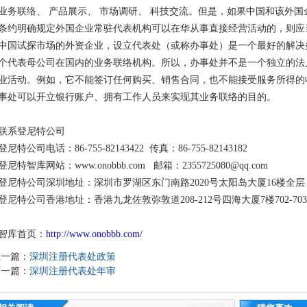
业务联络、 产品展示、 市场调研、 科技交流。但是，如果中国和该外
条约明确规定外国企业常驻代表机构可以在华从事直接经营活动的，则应
中国试探市场的外资企业，设立代表处（或称办事处）是一个最好的解决
个代表母公司在国内的业务联络机构。所以，办事处并不是一个独立的法
业活动。例如，它不能签订任何购买、销售合同，也不能接受服务所得的
事处可以开立银行账户、拥有工作人员来实现其业务联络的目的。
联系登尼特公司
登尼特公司电话：86-755-82143422 传真：86-755-82143182
登尼特智库网站：www.onobbb.com 邮箱：2355725080@qq.com
登尼特公司深圳地址：深圳市罗湖区东门南路2020号太阳岛大厦16楼全层
登尼特公司香港地址：香港九龙佐敦弥敦道208-212号四海大厦7楼702-70
智库首页：
http://www.onobbb.com/
上一篇：
深圳注册代表处政策
下一篇：
深圳注册代表处年审