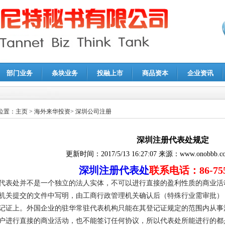
部门业务
条块业务
投融上市
商品资本
企业资讯
报鉴证
|
代理记账
|
深圳公司注销
|
财务顾问
|
税务咨询
位置：
主页
>
海外来华投资
>
深圳公司注册
深圳注册代表处规定
更新时间：
2017/5/13 16:27:07
来源：
www.onobbb.c
深圳注册代表处
联系电话：86-755
代表处并不是一个独立的法人实体，不可以进行直接的盈利性质的商业活
机关提交的文件中写明，由工商行政管理机关确认后（特殊行业需审批）
记证上。外国企业的驻华常驻代表机构只能在其登记证规定的范围内从事
户进行直接的商业活动，也不能签订任何协议，所以代表处所能进行的都