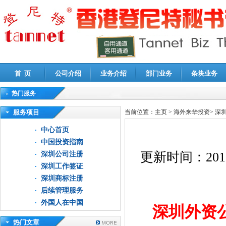
首 页
公司介绍
业务介绍
部门业务
条块业务
热门服务
高新技术企业认定审计
|
企业所得税汇算清缴申报鉴证
|
代理记账
|
深圳公司注销
|
财
服务项目
当前位置：
主页
>
海外来华投资
>
深
中心首页
中国投资指南
更新时间：
201
深圳公司注册
深圳工作签证
深圳商标注册
后续管理服务
外国人在中国
深圳外资
热门文章