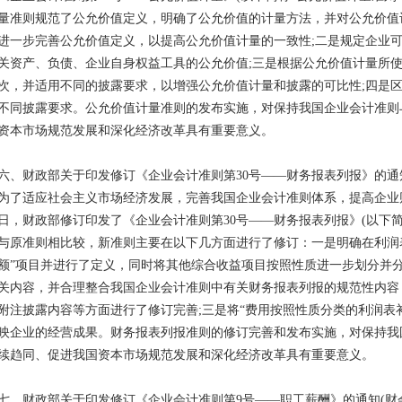
量准则规范了公允价值定义，明确了公允价值的计量方法，并对公允价值
进一步完善公允价值定义，以提高公允价值计量的一致性;二是规定企业
关资产、负债、企业自身权益工具的公允价值;三是根据公允价值计量所
次，并适用不同的披露要求，以增强公允价值计量和披露的可比性;四是
不同披露要求。公允价值计量准则的发布实施，对保持我国企业会计准则
资本市场规范发展和深化经济改革具有重要意义。
六、财政部关于印发修订《企业会计准则第30号——财务报表列报》的通知(
为了适应社会主义市场经济发展，完善我国企业会计准则体系，提高企业
日，财政部修订印发了《企业会计准则第30号——财务报表列报》(以下简称“
与原准则相比较，新准则主要在以下几方面进行了修订：一是明确在利润表
额”项目并进行了定义，同时将其他综合收益项目按照性质进一步划分并分
关内容，并合理整合我国企业会计准则中有关财务报表列报的规范性内容
附注披露内容等方面进行了修订完善;三是将“费用按照性质分类的利润表
映企业的经营成果。财务报表列报准则的修订完善和发布实施，对保持我
续趋同、促进我国资本市场规范发展和深化经济改革具有重要意义。
七、财政部关于印发修订《企业会计准则第9号——职工薪酬》的通知(财会〔