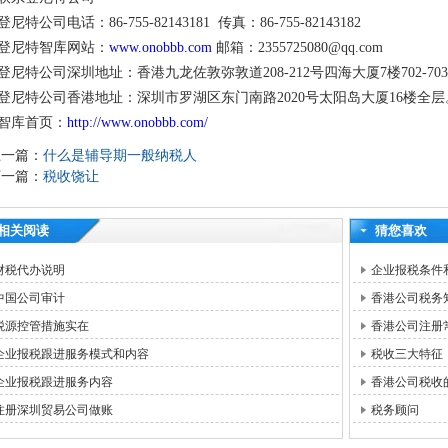
登尼特公司电话：86-755-82143181 传真：86-755-82143182
登尼特智库网站：
www.onobbb.com
邮箱：2355725080@qq.com
登尼特公司深圳地址：香港九龙佐敦弥敦道208-212号四海大厦7楼702-70
登尼特公司香港地址：深圳市罗湖区东门南路2020号太阳岛大厦16楼全层
智库首页：
http://www.onobbb.com/
上一篇：
什么是辅导期一般纳税人
下一篇：
税收饶让
相关阅读
猜您喜欢
财税代办说明
企业报税条件
中国公司审计
香港公司税务
税源控管措施实在
香港公司注册
企业报税跟进服务模式和内容
税收三大特征
企业报税跟进服务内容
香港公司税收
注册深圳贸易公司做账
税务顾问