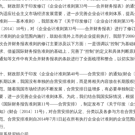
九、财政部关于印发修订《企业会计准则第33号——合并财务报表》的通知(财
为适应社会主义市场经济发展需要，进一步完善企业会计准则体系，提高
准则——基本准则》，我部发布了《关于印发修订〈企业会计准则第33号
〔2014〕10号)，对《企业会计准则第33号——合并财务报表》进行了修订
计准则的企业范围内施行，鼓励在境外上市的企业提前执行。我部于200
次合并财务报表准则的修订主要涉及以下方面：一是强调以“控制”为基
求、借鉴国际财务报告准则的基础上，完善了“控制”的定义和具体判断原
通知等文件中有关合并财务报表的条款进行了全面梳理和整合，以切实加
十、财政部关于印发《企业会计准则第40号——合营安排》的通知(财会〔20
长期以来，我国没有单独的合营安排准则，而是将相关内容放在长期股权
范。随着我国市场经济的不断发展，合营安排日益增多，有必要单独制定
要，进一步完善企业会计准则体系。为此，我们结合我国实际情况，根据
《国际财务报告准则第11号——合营安排》，制定发布了《关于印发〈企
知》(财会〔2014〕11号)，对合营安排的认定、分类以及各参与方在合
范。合营安排准则自2014年7月1日起在所有执行企业会计准则的企业范
行。
联系登尼特公司