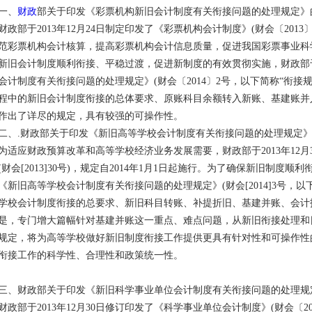
一、
财政
部关于印发《彩票机构新旧会计制度有关衔接问题的处理规定》的通
财政部于2013年12月24日制定印发了《彩票机构会计制度》(财会〔2013
范彩票机构会计核算，提高彩票机构会计信息质量，促进我国彩票事业科
新旧会计制度顺利衔接、平稳过渡，促进新制度的有效贯彻实施，财政部于2
会计制度有关衔接问题的处理规定》(财会〔2014〕2号，以下简称“衔接
程中的新旧会计制度衔接的总体要求、原账科目余额转入新账、基建账并
作出了详尽的规定，具有较强的可操作性。
二、.财政部关于印发《新旧高等学校会计制度有关衔接问题的处理规定》的通
为适应财政预算改革和高等学校经济业务发展需要，财政部于2013年12
(财会[2013]30号)，规定自2014年1月1日起施行。为了确保新旧制
《新旧高等学校会计制度有关衔接问题的处理规定》(财会[2014]3号，以
学校会计制度衔接的总要求、新旧科目转账、补提折旧、基建并账、会计
是，专门增大篇幅针对基建并账这一重点、难点问题，从新旧衔接处理和
规定，将为高等学校做好新旧制度衔接工作提供更具有针对性和可操作性
衔接工作的科学性、合理性和政策统一性。
三、财政部关于印发《新旧科学事业单位会计制度有关衔接问题的处理规定》
财政部于2013年12月30日修订印发了《科学事业单位会计制度》(财会〔20