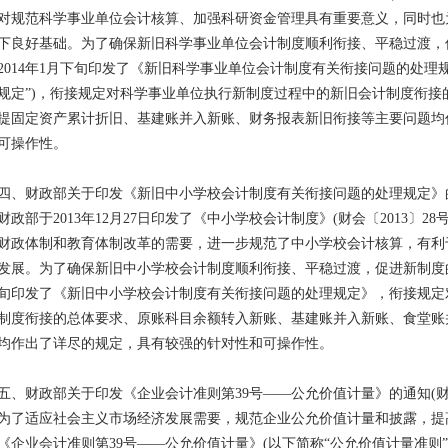
对规范科学事业单位会计核算、加强科研资金管理具有重要意义，同时也
下良好基础。为了确保新旧科学事业单位会计制度顺利衔接、平稳过渡，
2014年1月下旬印发了《新旧科学事业单位会计制度有关衔接问题的处理规定
规定”)，衔接规定对科学事业单位执行新制度过程中的新旧会计制度衔接
提固定资产累计折旧、基建账并入新账、财务报表新旧衔接等主要问题均
可操作性。
四、财政部关于印发《新旧中小学校会计制度有关衔接问题的处理规定》的通知
财政部于2013年12月27日印发了《中小学校会计制度》(财会〔2013〕2
财政体制和教育体制改革的需要，进一步规范了中小学校会计核算，有利
发展。为了确保新旧中小学校会计制度顺利衔接、平稳过渡，促进新制度的
旬印发了《新旧中小学校会计制度有关衔接问题的处理规定》，衔接规定
制度衔接的总体要求、原账科目余额转入新账、基建账并入新账、食堂账
均作出了详尽的规定，具有较强的针对性和可操作性。
五、财政部关于印发《企业会计准则第39号——公允价值计量》的通知(财会〔
为了适应社会主义市场经济发展需要，规范企业公允价值计量和披露，提
《企业会计准则第39号——公允价值计量》(以下简称“公允价值计量准则”)