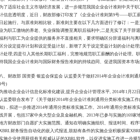
为了适应社会主义市场经济发展，进一步规范我国企业会计准则中关于职
计信息透明度，近日，财政部修订印发了《企业会计准则第9号——职工薪酬》(
日起施行。与原准则相比较，新准则主要在以下几方面进行了修订：一是
业为职工缴纳的养老、失业保险调整至离职后福利中;二是充实了关于辞
福利与职工为企业提供的服务并不直接相关，要求明确区分辞退福利与离
区分设定提存计划和设定受益计划，新增了关于设定受益计划的会计处理
计处理;四是引入其他长期职工福利，完整地规范职工薪酬的会计处理。
持我国企业会计准则与国际财务报告准则的持续趋同、促进我国资本市场
八、财政部 国资委 银监会保监会 认监委关于做好2014年企业会计准则通
9号)
为推动企业会计信息化标准化建设,提升企业会计管理水平, 2014年1月2
认监委联合发布了《关于做好2014年企业会计准则通用分类标准实施工作的通
知)，拟进一步推进2014年通用分类标准实施工作。2014年通用分类标
线开展，包括37家中央大型企业及金融机构、2013年已参与实施的169
地方财政部门自愿扩大实施范围。通知在明确实施组织、报送时间、程序
XBRL财务报告自动化的嵌入式报送,鼓励有条件的实施企业积极探索XB
实施企业使用获得有关权威认证的XBRL软件，以促进实施工作进一步规