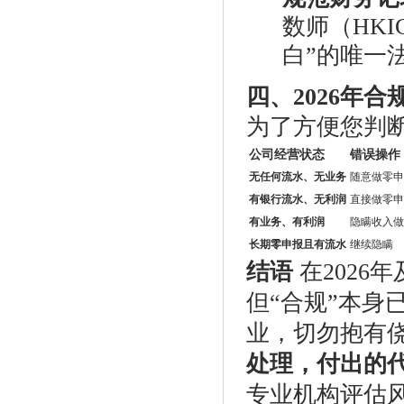
数师（HK
白”的唯一
四、2026年
为了方便您判
公司经营状态
错误操作
无任何流水、无业务
随意做零申
有银行流水、无利润
直接做零申
有业务、有利润
隐瞒收入做
长期零申报且有流水
继续隐瞒
结语
在2026
但“合规”本身
业，切勿抱有
处理，付出的
专业机构评估