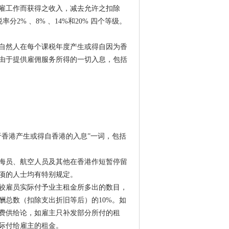
雇工作而获得之收入，减去允许之扣除
2% 、8% 、14%和20% 四个等级。
何自然人在每个课税年度产生或得自因为香
由于提供雇佣服务所得的一切入息，包括
于香港产生或得自香港的入息”一词，包括
海员、航空人员及其他在香港作短暂停留
项的人士均有特别规定。
较雇员实际付予业主租金所多出的数目，
酬总数（扣除支出折旧等后）的10%。如
费供给论，如雇主只补发部分所付的租
际付给雇主的租金。