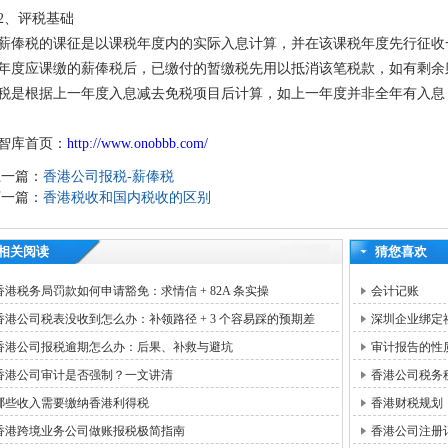
2、评税基础
薪俸税的课征是以课税年度内的实际入息计算，并在该课税年度先行征收
年度应课缴的薪俸税后，已缴付的暂缴税先用以抵消该笔税款，如有剩余
税是根据上一年度入息减去免税项目后计算，如上一年度并非全年有入息
智库首页：
http://www.onobbb.com/
上一篇：
香港公司报税-薪俸税
下一篇：
香港税收和国内税收的区别
相关阅读
猜您喜欢
香港税务局罚款如何申请豁免：求情信 + 82A 条实操
会计记账
香港公司税表没收到怎么办：补领路径 + 3 个容易踩的预期差
深圳企业绑定
香港公司报税逾期怎么办：后果、补救与避坑
审计报告的性
香港公司审计是否强制？一文讲清
香港公司税务
哪些收入需要缴纳香港利得税
香港财税规划
香港跨境业务公司做账报税极简指南
香港公司注册