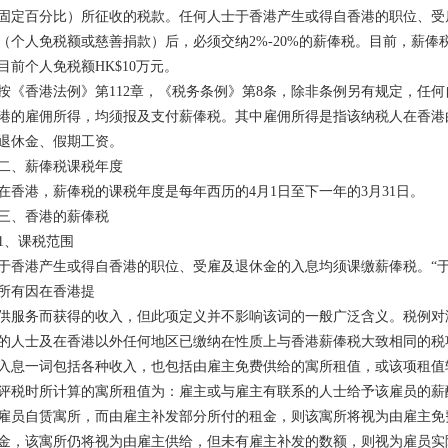
固定百分比）所征收的税款。任何人士于香港产生或得自香港的职位、受
（个人免税额或慈善捐款）后，必须交纳2%-20%的薪俸税。目前，薪俸税率分
目前个人免税额HK$10万元。
按《香港法例》第112章，《税务条例》第8条，除非条例另有规定，任
港的雇佣所得，均须报及支付薪俸税。其中雇佣所得是指该纳税人在香港
退休金、假期工资。
二、薪俸税课税年度
在香港，薪俸税的课税年度是每年西历的4月1日至下一年的3月31日。
三、香港的薪俸税
1、课税范围
于香港产生或得自香港的职位、受雇及退休金的入息均须课缴薪俸税。“
所有因在香港提
供服务而获得的收入，但此项定义并不影响该词的一般广泛含义。税例对
的人士及在香港以外任何地区已缴纳在性质上与香港薪俸税大致相同的税
入息一词包括各种收入，也包括由雇主免费供给的寓所租值，或该项租值
评税时所计算的寓所租值为：雇主或与雇主有联系的人士给予该雇员的薪
雇员自赁寓所，而由雇主补发部分所付的租金，则该寓所将视为由雇主免
金，该寓所仍将视为由雇主供给，但未有雇主补发的数额，则视为雇员实