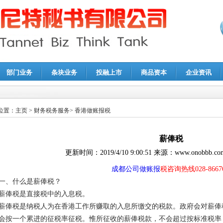
部门业务
条块业务
投融上市
商品资本
企业资讯
报鉴证
|
代理记账
|
深圳公司注销
|
财务顾问
|
税务咨询
位置：
主页
>
财务税务服务
>
香港做账报税
薪俸税
更新时间：
2019/4/10 9:00:51
来源：
www.onobbb.co
成都公司做账报
税咨询热线028-86676
一、什么是薪俸税？
薪俸税是直接税中的入息税。
薪俸税是纳税人为在香港工作所赚取的入息所缴交的税款。政府会对薪俸
会按一个累进的征税率征税。惟所征收的薪俸税款，不会超过按标准税率