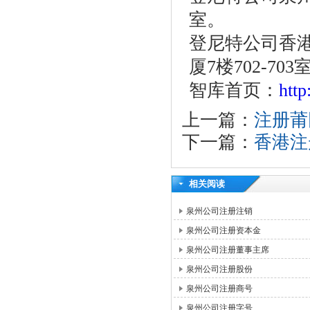
室。
登尼特公司香港
厦7楼702-703
智库首页：
htt
上一篇：
注册莆
下一篇：
香港注
相关阅读
泉州公司注册注销
泉州公司注册资本金
泉州公司注册董事主席
泉州公司注册股份
泉州公司注册商号
泉州公司注册字号