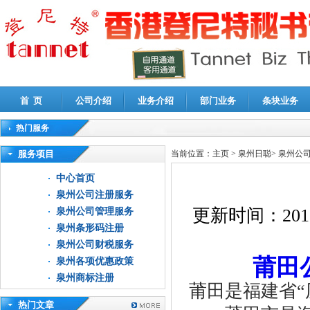
首 页
公司介绍
业务介绍
部门业务
条块业务
热门服务
高新技术企业认定审计
|
企业所得税汇算清缴申报鉴证
|
代理记账
|
深圳公司注销
|
财
服务项目
当前位置：
主页
>
泉州日聪
>
泉州公
中心首页
泉州公司注册服务
更新时间：
201
泉州公司管理服务
泉州条形码注册
泉州公司财税服务
莆田
泉州各项优惠政策
泉州商标注册
莆田是福建省“
热门文章