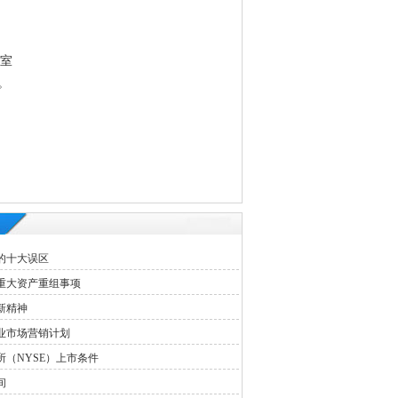
3室
。
的十大误区
重大资产重组事项
新精神
业市场营销计划
所（NYSE）上市条件
间