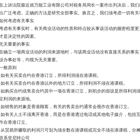
在上诉法院最近就万能工业有限公司对税务局局长一案作出判决后，我们
出广泛考虑。正确的方法是研究全部事实。换言之，我们须考虑一切有关
如何考虑有关事实
考虑有关事实时，有关商业活动的性质和特点较从事该活动的频密程度更
才是决定性的因素。
无关重要的事实
在确立一项商业活动的利润来源地时，与该商业活动没有直接关系的事实
设办事处等，均视为无关重要。
一般原则
-如有关买卖合约在香港订立，所得利润须在港课税。
-如有关买卖合约在香港以外的地方订立，所得利润不须在港课税。
-如购买合约或售卖合约其中一项在香港订立，则初步的假设是所得利润
定利润的来源地。
-如销售的对象是香港顾客，有关的售卖合约通常会视作在香港订立。
-如有关人士不须离开香港，而是在香港透过电话或其他电子媒介，包括
作在香港订立。
-从贸易所赚取的利润只可划为须全数在港课税或完全不须在港课税，分
联系登尼特公司