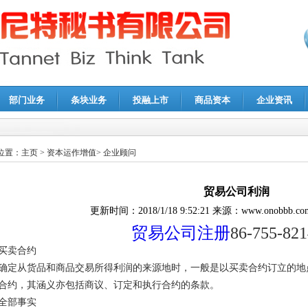
部门业务
条块业务
投融上市
商品资本
企业资讯
报鉴证
|
代理记账
|
深圳公司注销
|
财务顾问
|
税务咨询
位置：
主页
>
资本运作增值
>
企业顾问
贸易公司利润
更新时间：
2018/1/18 9:52:21
来源：
www.onobbb.co
贸易公司注册
86-755-82
买卖合约
确定从货品和商品交易所得利润的来源地时，一般是以买卖合约订立的地
合约，其涵义亦包括商议、订定和执行合约的条款。
全部事实