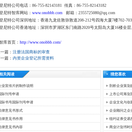
登尼特公司电话：86-755-82143181 传真：86-755-82143182
登尼特智库网站：
www.onobbb.com
邮箱：2355725080@qq.com
登尼特公司深圳地址：香港九龙佐敦弥敦道208-212号四海大厦7楼702-70
登尼特公司香港地址：深圳市罗湖区东门南路2020号太阳岛大厦16楼全层
智库首页：
http://www.onobbb.com/
上一篇：
注册法国商标的审查
下一篇：
内资企业登记所需资料
相关阅读
猜您喜欢
企业宣传片的制作说明
剖析企业策划
国际刊号申请
上市公司筹划
国际书号国际刊号申请
企业文化与创
法律意见书形式
企业顾问之企
法律意见书作用
纽约证券交易
法律意见书内容
商业计划书时