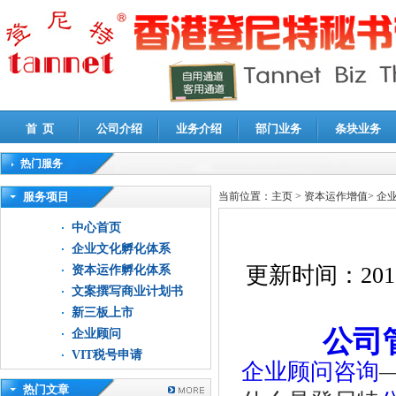
首 页
公司介绍
业务介绍
部门业务
条块业务
热门服务
高新技术企业认定审计
|
企业所得税汇算清缴申报鉴证
|
代理记账
|
深圳公司注销
|
财
服务项目
当前位置：
主页
>
资本运作增值
>
企
中心首页
企业文化孵化体系
更新时间：
201
资本运作孵化体系
文案撰写商业计划书
新三板上市
公司
企业顾问
VIT税号申请
企业顾问咨询
热门文章