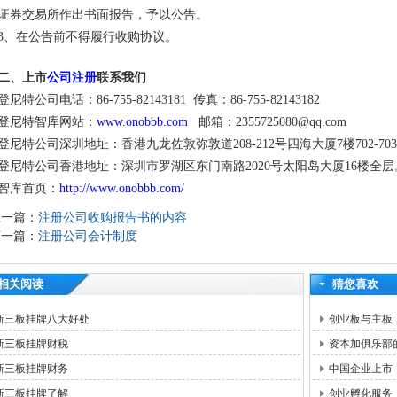
证券交易所作出书面报告，予以公告。
3、在公告前不得履行收购协议。
二、上市
公司注册
联系我们
登尼特公司电话：86-755-82143181 传真：86-755-82143182
登尼特智库网站：
www.onobbb.com
邮箱：2355725080@qq.com
登尼特公司深圳地址：香港九龙佐敦弥敦道208-212号四海大厦7楼702-70
登尼特公司香港地址：深圳市罗湖区东门南路2020号太阳岛大厦16楼全层
智库首页：
http://www.onobbb.com/
上一篇：
注册公司收购报告书的内容
下一篇：
注册公司会计制度
相关阅读
猜您喜欢
新三板挂牌八大好处
创业板与主板
新三板挂牌财税
资本加俱乐部
新三板挂牌财务
中国企业上市
新三板挂牌了解
创业孵化服务