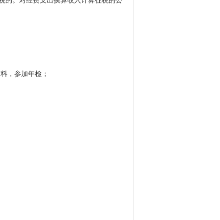
税的。对经费支出换算收入计算征税的公
材料，参加年检；