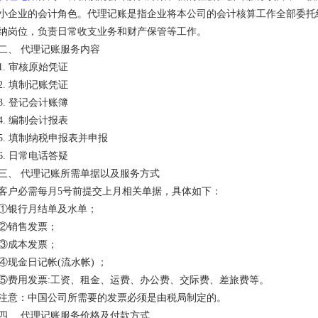
小企业的会计角色。代理记账是指企业将本公司的会计核算工作全部委托
纳岗位，负责日常收支业务和财产保管等工作。
二、 代理记账服务内容
1. 审核原始凭证
2. 填制记账凭证
3. 登记会计账簿
4. 编制会计报表
5. 填制纳税申报表并申报
6. 日常电话答疑
三、 代理记账所需单据以及服务方式
客户必需每月5号前提交上月相关单据，具体如下：
①银行月结单及水单；
②销售发票；
③成本发票；
④现金日记帐(流水帐) ；
⑤费用发票:工资、租金、运费、办公费、交际费、差旅费等。
注意：中国公司所需要的发票必须是由税局制定的。
四、 代理记账服务价格及付款方式