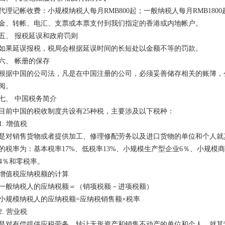
代理记帐收费：小规模纳税人每月RMB800起；一般纳税人每月RMB18
金、转帐、电汇、支票或本票支付到我们指定的香港或内地帐户。
五、 报税延误和政府罚则
如果延误报税，税局会根据延误时间的长短处以金额不等的罚款。
六、 帐册的保存
根据中国的公司法，凡是在中国注册的公司，必须妥善储存相关的账簿，
阅。
七、 中国税务简介
目前中国的税收制度共设有25种税，主要涉及以下税种：
1. 增值税
是对销售货物或者提供加工、修理修配劳务以及进口货物的单位和个人就
的税率为：基本税率17%、低税率13%、小规模生产型企业6％、小规模
4％和零税率。
增值税应纳税额的计算
一般纳税人的应纳税额＝（销项税额－进项税额）
小规模纳税人的应纳税额=应纳税销售额×税率
2. 营业税
是对有偿提供应税劳务、转让无形资产和销售不动产的单位和个人，就其