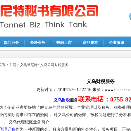
部门业务
条块业务
投融上市
商品资本
企业资讯
报鉴证
|
代理记账
|
深圳公司注销
|
财务顾问
|
税务咨询
位置：
主页
>
义乌登尼特
>
义乌公司财税服务
义乌财税服务
更新时间：
2018/11/26 12:27:16
来源：
www.onobbb.c
联系电话：0755-821
义乌财税
服务
为了令企业家更好地了解义乌的经营环境，企业管理以及账务、税务处理
业的实际需求和存在的疑问， 对义乌公司的做账、报税问题进行了分析
一、 义乌代理记账业务简介
代理记账
作为一种新颖的会计解决方案和新的社会性会计服务项目，正被