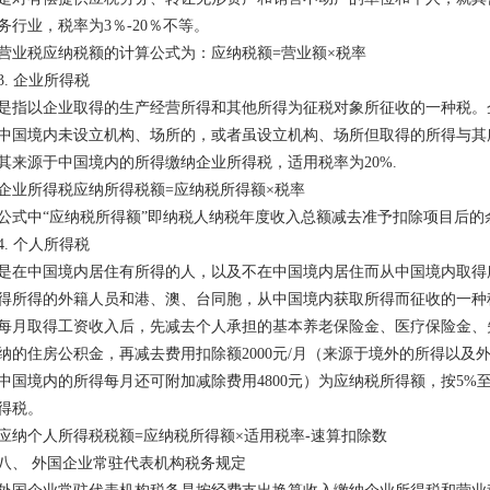
务行业，税率为3％-20％不等。
营业税应纳税额的计算公式为：应纳税额=营业额×税率
3. 企业所得税
是指以企业取得的生产经营所得和其他所得为征税对象所征收的一种税。
中国境内未设立机构、场所的，或者虽设立机构、场所但取得的所得与其
其来源于中国境内的所得缴纳企业所得税，适用税率为20%.
企业所得税应纳所得税额=应纳税所得额×税率
公式中“应纳税所得额”即纳税人纳税年度收入总额减去准予扣除项目后的
4. 个人所得税
是在中国境内居住有所得的人，以及不在中国境内居住而从中国境内取得
得所得的外籍人员和港、澳、台同胞，从中国境内获取所得而征收的一种
每月取得工资收入后，先减去个人承担的基本养老保险金、医疗保险金、
纳的住房公积金，再减去费用扣除额2000元/月（来源于境外的所得以
中国境内的所得每月还可附加减除费用4800元）为应纳税所得额，按5%
得税。
应纳个人所得税税额=应纳税所得额×适用税率-速算扣除数
八、 外国企业常驻代表机构税务规定