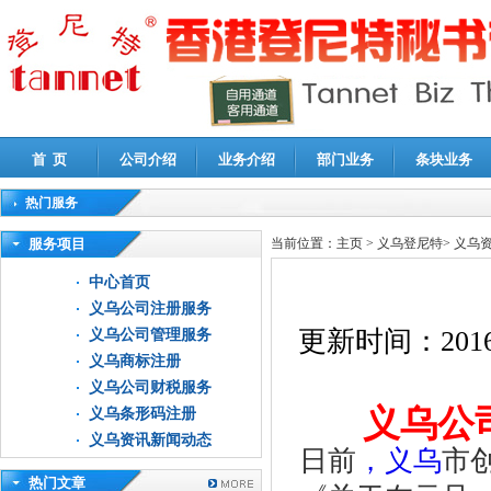
首 页
公司介绍
业务介绍
部门业务
条块业务
热门服务
高新技术企业认定审计
|
企业所得税汇算清缴申报鉴证
|
代理记账
|
深圳公司注销
|
财
服务项目
当前位置：
主页
>
义乌登尼特
>
义乌
中心首页
义乌公司注册服务
更新时间：
2016
义乌公司管理服务
义乌商标注册
义乌公司财税服务
义乌公
义乌条形码注册
义乌资讯新闻动态
日前
，义乌
市
热门文章