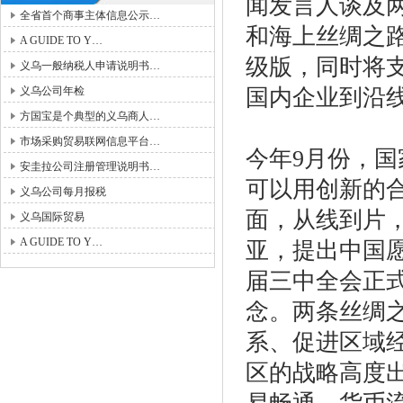
闻发言人谈及两
全省首个商事主体信息公示…
和海上丝绸之
A GUIDE TO Y…
级版，同时将
义乌一般纳税人申请说明书…
义乌公司年检
国内企业到沿
方国宝是个典型的义乌商人…
市场采购贸易联网信息平台…
今年9月份，
安圭拉公司注册管理说明书…
可以用创新的合
义乌公司每月报税
面，从线到片
义乌国际贸易
A GUIDE TO Y…
亚，提出中国愿
届三中全会正
念。两条丝绸
系、促进区域
区的战略高度